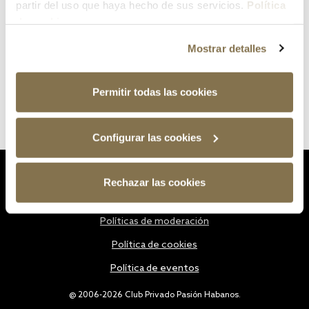
partir del uso que haya hecho de sus servicios.
Política
de cookies
Mostrar detalles
Permitir todas las cookies
Configurar las cookies
Estatutos
Rechazar las cookies
Política de privacidad
Políticas de moderación
Política de cookies
Política de eventos
@ 2006-2026 Club Privado Pasión Habanos.