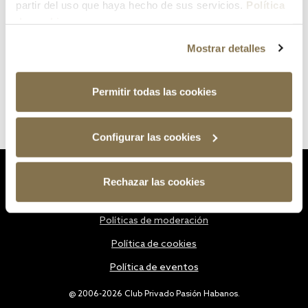
partir del uso que haya hecho de sus servicios.
Política
de cookies
Mostrar detalles
Permitir todas las cookies
Configurar las cookies
Estatutos
Rechazar las cookies
Política de privacidad
Políticas de moderación
Política de cookies
Política de eventos
@ 2006-2026 Club Privado Pasión Habanos.