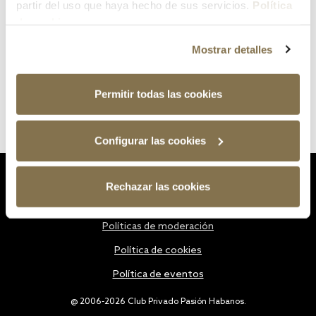
partir del uso que haya hecho de sus servicios.
Política
de cookies
Mostrar detalles
Permitir todas las cookies
Configurar las cookies
Estatutos
Rechazar las cookies
Política de privacidad
Políticas de moderación
Política de cookies
Política de eventos
@ 2006-2026 Club Privado Pasión Habanos.