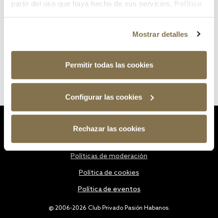
partir del uso que haya hecho de sus servicios.
Política
de cookies
Mostrar detalles
Permitir todas las cookies
Configurar las cookies
Estatutos
Rechazar las cookies
Política de privacidad
Políticas de moderación
Política de cookies
Política de eventos
@ 2006-2026 Club Privado Pasión Habanos.