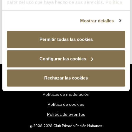
partir del uso que haya hecho de sus servicios.
Política
de cookies
Mostrar detalles
Permitir todas las cookies
Configurar las cookies
Estatutos
Rechazar las cookies
Política de privacidad
Políticas de moderación
Política de cookies
Política de eventos
@ 2006-2026 Club Privado Pasión Habanos.