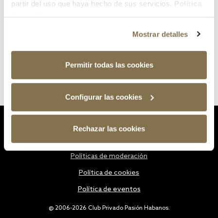
partir del uso que haya hecho de sus servicios.
Política
de cookies
Mostrar detalles
Permitir todas las cookies
Configurar las cookies
Estatutos
Rechazar las cookies
Política de privacidad
Políticas de moderación
Política de cookies
Política de eventos
@ 2006-2026 Club Privado Pasión Habanos.