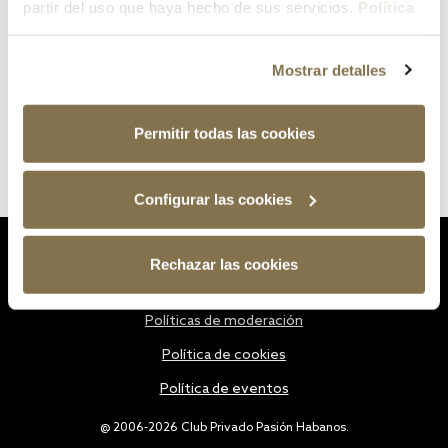
partir del uso que haya hecho de sus servicios.
Política
de cookies
Mostrar detalles
Permitir todas las cookies
Configurar las cookies
Estatutos
Rechazar las cookies
Política de privacidad
Políticas de moderación
Política de cookies
Política de eventos
@ 2006-2026 Club Privado Pasión Habanos.