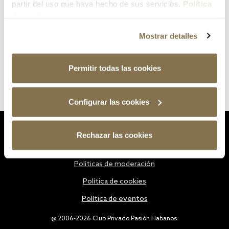
partir del uso que haya hecho de sus servicios.
Política
de cookies
Mostrar detalles
Permitir todas las cookies
Configurar las cookies
Estatutos
Rechazar las cookies
Política de privacidad
Políticas de moderación
Política de cookies
Política de eventos
@ 2006-2026 Club Privado Pasión Habanos.