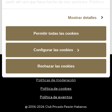
partir del uso que haya hecho de sus servicios.
Política
de cookies
Mostrar detalles
Permitir todas las cookies
Configurar las cookies
Estatutos
Rechazar las cookies
Política de privacidad
Políticas de moderación
Política de cookies
Política de eventos
@ 2006-2026 Club Privado Pasión Habanos.