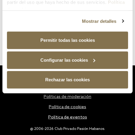
partir del uso que haya hecho de sus servicios.
Política
de cookies
Mostrar detalles
Permitir todas las cookies
Configurar las cookies
Estatutos
Rechazar las cookies
Política de privacidad
Políticas de moderación
Política de cookies
Política de eventos
@ 2006-2026 Club Privado Pasión Habanos.