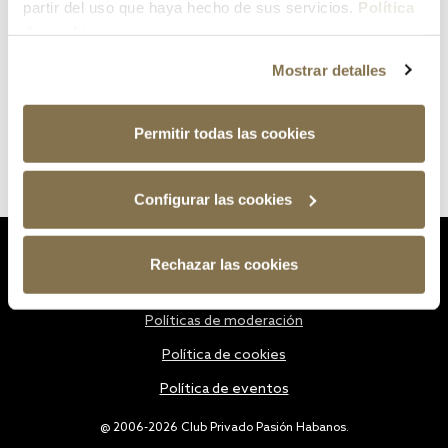
partir del uso que haya hecho de sus servicios.
Política
de cookies
Mostrar detalles
Permitir todas las cookies
Configurar las cookies
Estatutos
Rechazar las cookies
Política de privacidad
Políticas de moderación
Política de cookies
Política de eventos
@ 2006-2026 Club Privado Pasión Habanos.