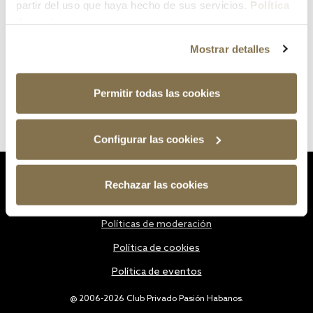
partir del uso que haya hecho de sus servicios.
Política
de cookies
Mostrar detalles
Permitir todas las cookies
Configurar las cookies
Estatutos
Rechazar las cookies
Política de privacidad
Políticas de moderación
Política de cookies
Política de eventos
@ 2006-2026 Club Privado Pasión Habanos.