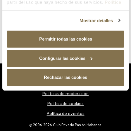
partir del uso que haya hecho de sus servicios.
Política
de cookies
Mostrar detalles
Permitir todas las cookies
Configurar las cookies
Estatutos
Rechazar las cookies
Política de privacidad
Políticas de moderación
Política de cookies
Política de eventos
@ 2006-2026 Club Privado Pasión Habanos.