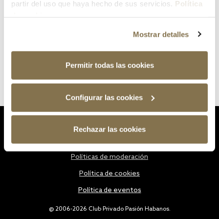
partir del uso que haya hecho de sus servicios.
Política
de cookies
Mostrar detalles
Permitir todas las cookies
Configurar las cookies
Estatutos
Rechazar las cookies
Política de privacidad
Políticas de moderación
Política de cookies
Política de eventos
@ 2006-2026 Club Privado Pasión Habanos.