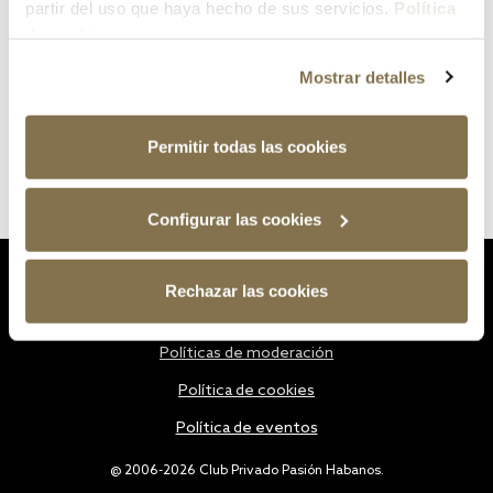
partir del uso que haya hecho de sus servicios.
Política
de cookies
Mostrar detalles
Permitir todas las cookies
Configurar las cookies
Estatutos
Rechazar las cookies
Política de privacidad
Políticas de moderación
Política de cookies
Política de eventos
@ 2006-2026 Club Privado Pasión Habanos.