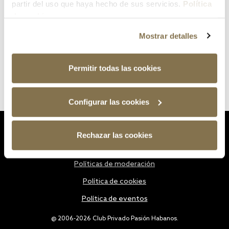
partir del uso que haya hecho de sus servicios.
Política
de cookies
Mostrar detalles
Permitir todas las cookies
Configurar las cookies
Estatutos
Rechazar las cookies
Política de privacidad
Políticas de moderación
Política de cookies
Política de eventos
@ 2006-2026 Club Privado Pasión Habanos.