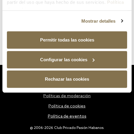
partir del uso que haya hecho de sus servicios.
Política
de cookies
Mostrar detalles
Permitir todas las cookies
Configurar las cookies
Estatutos
Rechazar las cookies
Política de privacidad
Políticas de moderación
Política de cookies
Política de eventos
@ 2006-2026 Club Privado Pasión Habanos.