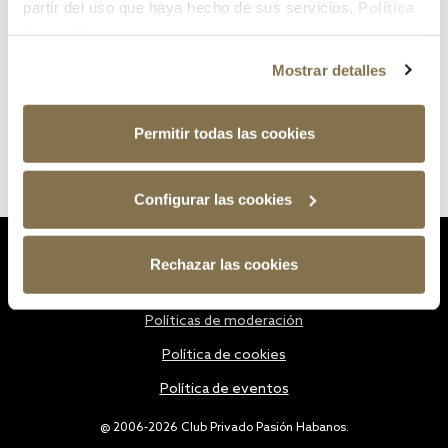
partir del uso que haya hecho de sus servicios.
Política
de cookies
Mostrar detalles
Permitir todas las cookies
Configurar las cookies
Estatutos
Rechazar las cookies
Política de privacidad
Políticas de moderación
Política de cookies
Política de eventos
@ 2006-2026 Club Privado Pasión Habanos.