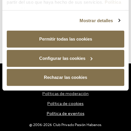
partir del uso que haya hecho de sus servicios.
Política
de cookies
Mostrar detalles
Permitir todas las cookies
Configurar las cookies
Estatutos
Rechazar las cookies
Política de privacidad
Políticas de moderación
Política de cookies
Política de eventos
@ 2006-2026 Club Privado Pasión Habanos.