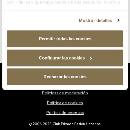
partir del uso que haya hecho de sus servicios.
Política
de cookies
Mostrar detalles
Permitir todas las cookies
Configurar las cookies
Estatutos
Rechazar las cookies
Política de privacidad
Políticas de moderación
Política de cookies
Política de eventos
@ 2006-2026 Club Privado Pasión Habanos.