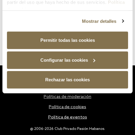
partir del uso que haya hecho de sus servicios.
Política
de cookies
Mostrar detalles
Permitir todas las cookies
Configurar las cookies
Estatutos
Rechazar las cookies
Política de privacidad
Políticas de moderación
Política de cookies
Política de eventos
@ 2006-2026 Club Privado Pasión Habanos.