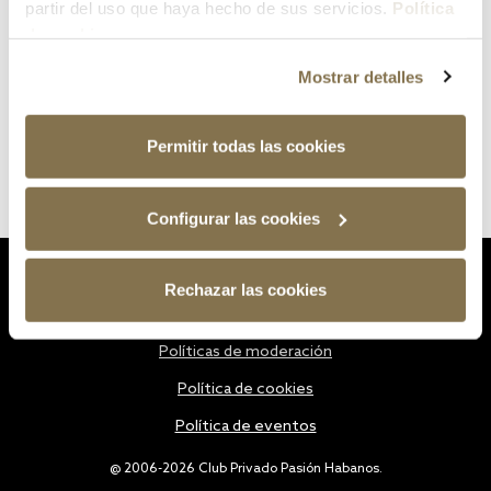
partir del uso que haya hecho de sus servicios.
Política
de cookies
Mostrar detalles
Permitir todas las cookies
Configurar las cookies
Estatutos
Rechazar las cookies
Política de privacidad
Políticas de moderación
Política de cookies
Política de eventos
@ 2006-2026 Club Privado Pasión Habanos.