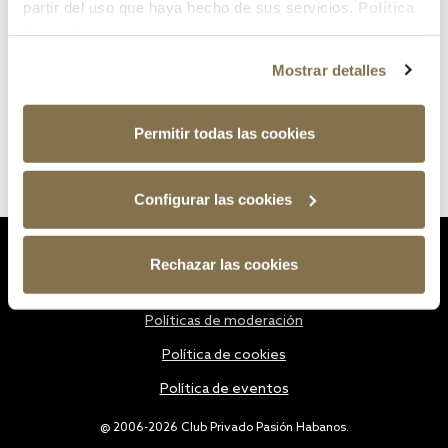
partir del uso que haya hecho de sus servicios.
Política
de cookies
Mostrar detalles
Permitir todas las cookies
Configurar las cookies
Estatutos
Rechazar las cookies
Política de privacidad
Políticas de moderación
Política de cookies
Política de eventos
@ 2006-2026 Club Privado Pasión Habanos.