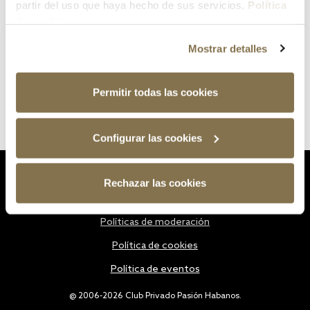
partir del uso que haya hecho de sus servicios.
Política
de cookies
Mostrar detalles
Permitir todas las cookies
Configurar las cookies
Estatutos
Rechazar las cookies
Política de privacidad
Políticas de moderación
Política de cookies
Política de eventos
@ 2006-2026 Club Privado Pasión Habanos.