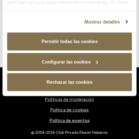
partir del uso que haya hecho de sus servicios.
Política
de cookies
Mostrar detalles
Permitir todas las cookies
Configurar las cookies
Estatutos
Rechazar las cookies
Política de privacidad
Políticas de moderación
Política de cookies
Política de eventos
@ 2006-2026 Club Privado Pasión Habanos.