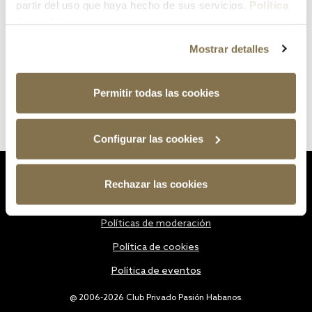
partir del uso que haya hecho de sus servicios.
Política
de cookies
Mostrar detalles
Permitir todas las cookies
Configurar las cookies
Estatutos
Rechazar las cookies
Política de privacidad
Políticas de moderación
Política de cookies
Política de eventos
@ 2006-2026 Club Privado Pasión Habanos.