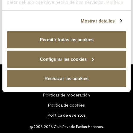
partir del uso que haya hecho de sus servicios.
Política
de cookies
Mostrar detalles
Permitir todas las cookies
Configurar las cookies
Estatutos
Rechazar las cookies
Política de privacidad
Políticas de moderación
Política de cookies
Política de eventos
@ 2006-2026 Club Privado Pasión Habanos.