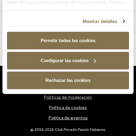
partir del uso que haya hecho de sus servicios.
Política
de cookies
Mostrar detalles
Permitir todas las cookies
Configurar las cookies
Estatutos
Rechazar las cookies
Política de privacidad
Políticas de moderación
Política de cookies
Política de eventos
@ 2006-2026 Club Privado Pasión Habanos.