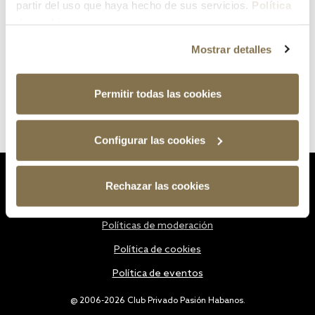
partir del uso que haya hecho de sus servicios.
Política
de cookies
Mostrar detalles
Permitir todas las cookies
Configurar las cookies
Estatutos
Rechazar las cookies
Política de privacidad
Políticas de moderación
Política de cookies
Política de eventos
@ 2006-2026 Club Privado Pasión Habanos.