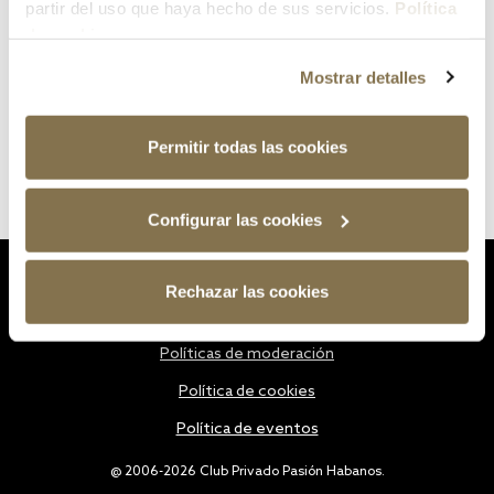
partir del uso que haya hecho de sus servicios.
Política
de cookies
Mostrar detalles
Permitir todas las cookies
Configurar las cookies
Estatutos
Rechazar las cookies
Política de privacidad
Políticas de moderación
Política de cookies
Política de eventos
@ 2006-2026 Club Privado Pasión Habanos.