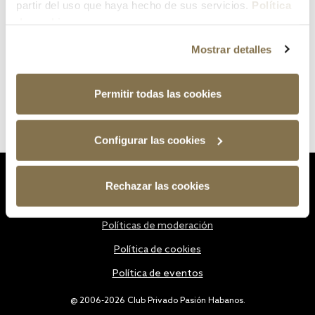
partir del uso que haya hecho de sus servicios.
Política
de cookies
Mostrar detalles
Permitir todas las cookies
Configurar las cookies
Estatutos
Rechazar las cookies
Política de privacidad
Políticas de moderación
Política de cookies
Política de eventos
@ 2006-2026 Club Privado Pasión Habanos.