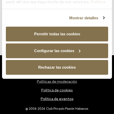
partir del uso que haya hecho de sus servicios.
Política
de cookies
Mostrar detalles
Permitir todas las cookies
Configurar las cookies
Estatutos
Rechazar las cookies
Política de privacidad
Políticas de moderación
Política de cookies
Política de eventos
@ 2006-2026 Club Privado Pasión Habanos.