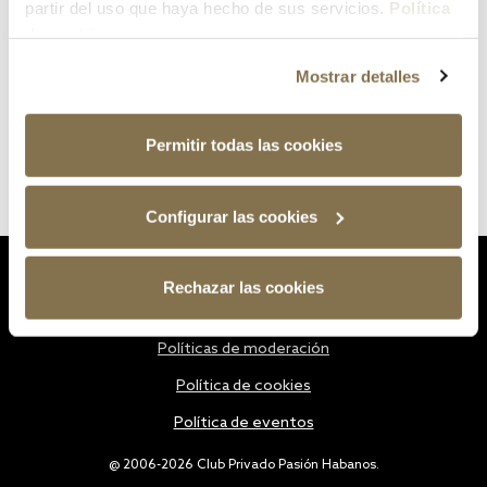
partir del uso que haya hecho de sus servicios.
Política
de cookies
Mostrar detalles
Permitir todas las cookies
Configurar las cookies
Estatutos
Rechazar las cookies
Política de privacidad
Políticas de moderación
Política de cookies
Política de eventos
@ 2006-2026 Club Privado Pasión Habanos.