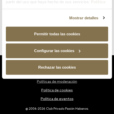
partir del uso que haya hecho de sus servicios.
Política
de cookies
Mostrar detalles
Permitir todas las cookies
Configurar las cookies
Estatutos
Rechazar las cookies
Política de privacidad
Políticas de moderación
Política de cookies
Política de eventos
@ 2006-2026 Club Privado Pasión Habanos.