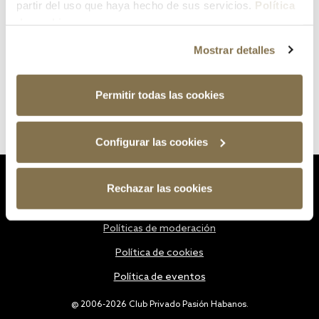
partir del uso que haya hecho de sus servicios.
Política
de cookies
Mostrar detalles
Permitir todas las cookies
Configurar las cookies
Estatutos
Rechazar las cookies
Política de privacidad
Políticas de moderación
Política de cookies
Política de eventos
@ 2006-2026 Club Privado Pasión Habanos.