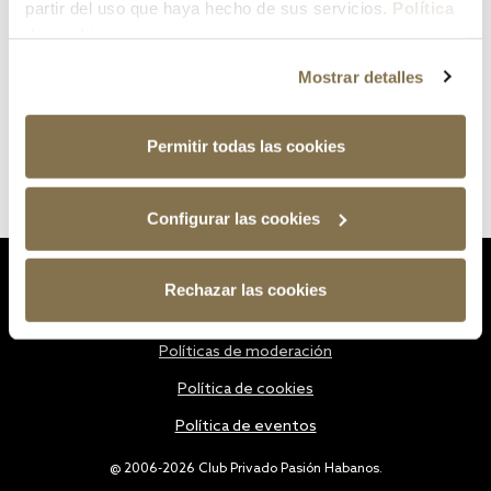
partir del uso que haya hecho de sus servicios.
Política
de cookies
Mostrar detalles
Permitir todas las cookies
Configurar las cookies
Estatutos
Rechazar las cookies
Política de privacidad
Políticas de moderación
Política de cookies
Política de eventos
@ 2006-2026 Club Privado Pasión Habanos.