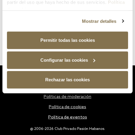
partir del uso que haya hecho de sus servicios.
Política
de cookies
Mostrar detalles
Permitir todas las cookies
Configurar las cookies
Estatutos
Rechazar las cookies
Política de privacidad
Políticas de moderación
Política de cookies
Política de eventos
@ 2006-2026 Club Privado Pasión Habanos.