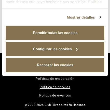
partir del uso que haya hecho de sus servicios.
Política
de cookies
Mostrar detalles
Permitir todas las cookies
Configurar las cookies
Estatutos
Rechazar las cookies
Política de privacidad
Políticas de moderación
Política de cookies
Política de eventos
@ 2006-2026 Club Privado Pasión Habanos.