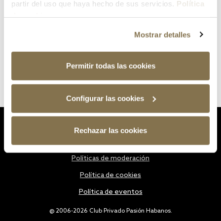
partir del uso que haya hecho de sus servicios.
Política
de cookies
Mostrar detalles
Permitir todas las cookies
Configurar las cookies
Estatutos
Rechazar las cookies
Política de privacidad
Políticas de moderación
Política de cookies
Política de eventos
@ 2006-2026 Club Privado Pasión Habanos.