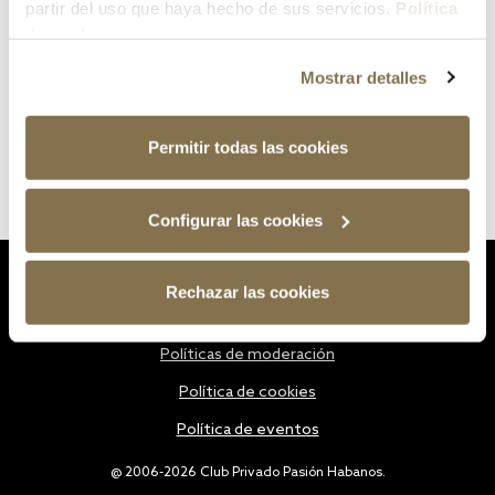
partir del uso que haya hecho de sus servicios.
Política
de cookies
Mostrar detalles
Permitir todas las cookies
Configurar las cookies
Estatutos
Rechazar las cookies
Política de privacidad
Políticas de moderación
Política de cookies
Política de eventos
@ 2006-2026 Club Privado Pasión Habanos.