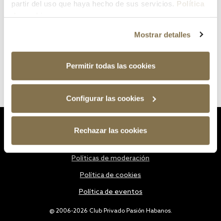
partir del uso que haya hecho de sus servicios.
Política
de cookies
Mostrar detalles
Permitir todas las cookies
Configurar las cookies
Estatutos
Rechazar las cookies
Política de privacidad
Políticas de moderación
Política de cookies
Política de eventos
@ 2006-2026 Club Privado Pasión Habanos.