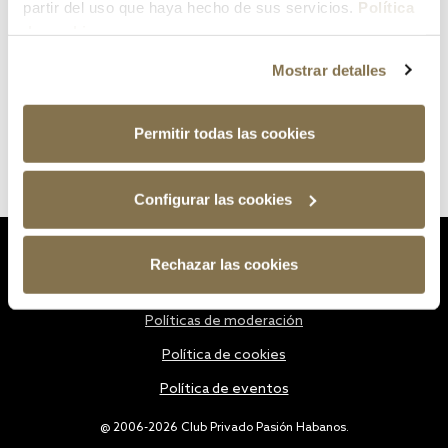
partir del uso que haya hecho de sus servicios.
Política
de cookies
Mostrar detalles
Permitir todas las cookies
Configurar las cookies
Estatutos
Rechazar las cookies
Política de privacidad
Políticas de moderación
Política de cookies
Política de eventos
@ 2006-2026 Club Privado Pasión Habanos.