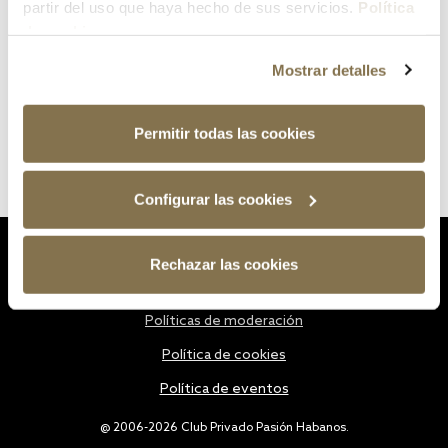
partir del uso que haya hecho de sus servicios.
Política
de cookies
Mostrar detalles
Permitir todas las cookies
Configurar las cookies
Estatutos
Rechazar las cookies
Política de privacidad
Políticas de moderación
Política de cookies
Política de eventos
@ 2006-2026 Club Privado Pasión Habanos.