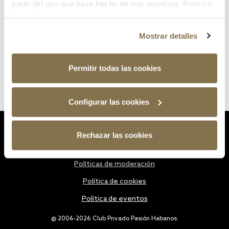
partir del uso que haya hecho de sus servicios.
Política
de cookies
Mostrar detalles
Permitir todas las cookies
Configurar las cookies
Estatutos
Rechazar las cookies
Política de privacidad
Políticas de moderación
Política de cookies
Política de eventos
@ 2006-2026 Club Privado Pasión Habanos.