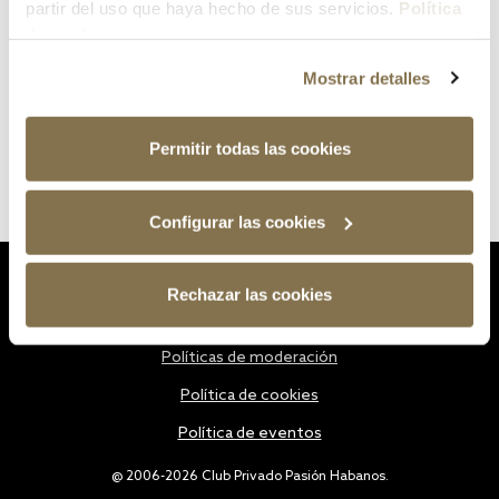
partir del uso que haya hecho de sus servicios.
Política
de cookies
Mostrar detalles
Permitir todas las cookies
Configurar las cookies
Estatutos
Rechazar las cookies
Política de privacidad
Políticas de moderación
Política de cookies
Política de eventos
@ 2006-2026 Club Privado Pasión Habanos.