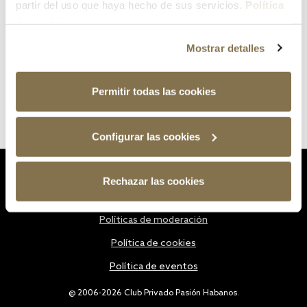
partir del uso que haya hecho de sus servicios.
Política
de cookies
Mostrar detalles
Permitir todas las cookies
Configurar las cookies
Estatutos
Rechazar las cookies
Política de privacidad
Políticas de moderación
Política de cookies
Política de eventos
@ 2006-2026 Club Privado Pasión Habanos.