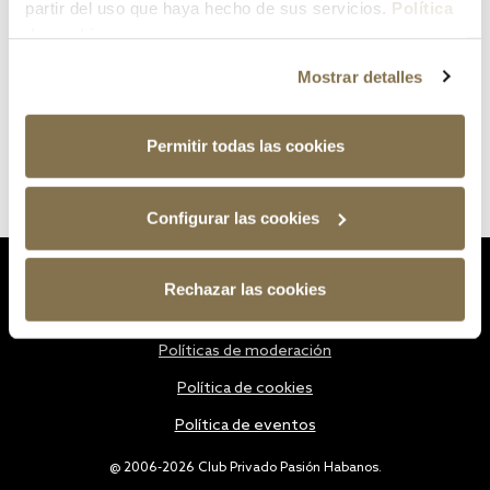
partir del uso que haya hecho de sus servicios.
Política
de cookies
Mostrar detalles
Permitir todas las cookies
Configurar las cookies
Estatutos
Rechazar las cookies
Política de privacidad
Políticas de moderación
Política de cookies
Política de eventos
@ 2006-2026 Club Privado Pasión Habanos.