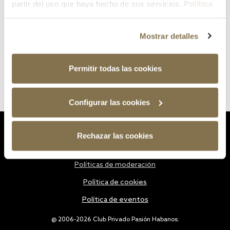
partir del uso que haya hecho de sus servicios.
Política
de cookies
Mostrar detalles
Permitir todas las cookies
Configurar las cookies
Estatutos
Rechazar las cookies
Política de privacidad
Políticas de moderación
Política de cookies
Política de eventos
@ 2006-2026 Club Privado Pasión Habanos.