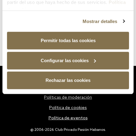
partir del uso que haya hecho de sus servicios.
Política
de cookies
Mostrar detalles
Permitir todas las cookies
Configurar las cookies
Estatutos
Rechazar las cookies
Política de privacidad
Políticas de moderación
Política de cookies
Política de eventos
@ 2006-2026 Club Privado Pasión Habanos.