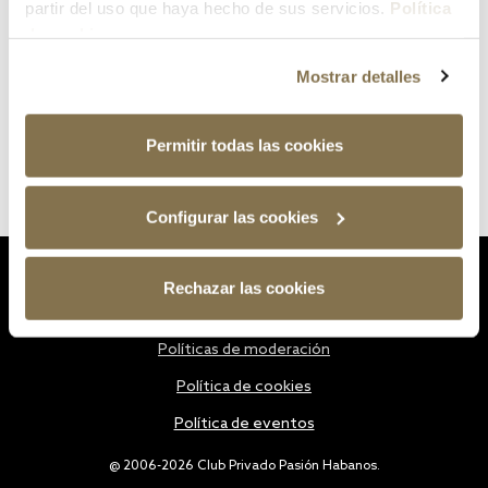
partir del uso que haya hecho de sus servicios.
Política
de cookies
Mostrar detalles
Permitir todas las cookies
Configurar las cookies
Estatutos
Rechazar las cookies
Política de privacidad
Políticas de moderación
Política de cookies
Política de eventos
@ 2006-2026 Club Privado Pasión Habanos.